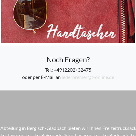
Noch Fragen?
Tel.: +49 (2202) 32475
oder per E-Mail an
lederbremer@t-online.de
-Abteilung in Bergisch-Gladbach bieten wir Ihnen Freizeitrucksäc
e, Tagesrucksäcke, Reiserucksäcke, Lederrucksäcke, Rucksack-Tro