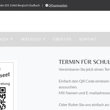
ße 259, 51465 Bergisch Gladbach
|
Öffnungszeiten
IALEN
AKTUELLES
ÜBER UNS
KONTAKT
TERMIN FÜR SCH
Vereinbaren Sie jetzt einen Te
Einfach den QR Code einlesen
aussuchen.
Mit Namen und E-mailadresse 
Oder Rufen Sie uns einfach a