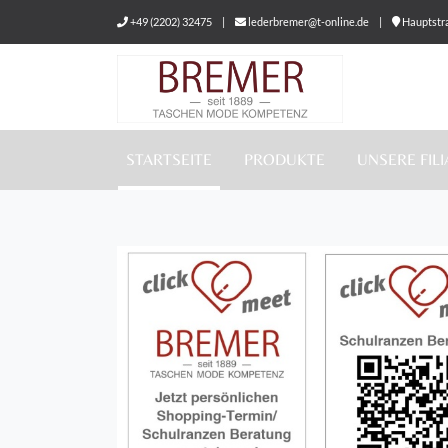
+49 (2202) 32475
|
lederbremer@t-online.de
|
Hauptstra
STARTSEITE
PRODUKTE
UNSERE FIL