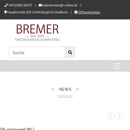
+49 (2202) 32475
|
lederbremer@t-online.de
|
Hauptstraße 259, 51465 Bergisch Gladbach
|
Öffnungszeiten
NEWS
[IF strImageURL]