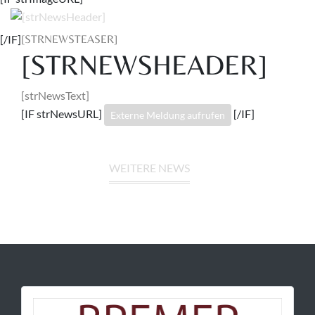
[/IF]
[STRNEWSTEASER]
[STRNEWSHEADER]
[strNewsText]
[IF strNewsURL]
[/IF]
Externe Meldung aufrufen
WEITERE NEWS